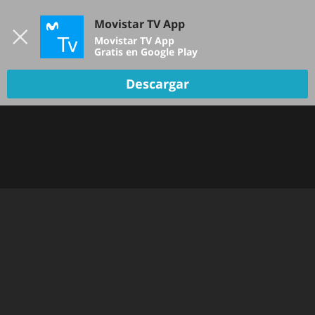
Iniciar sesión
Movistar TV App
B
Movistar TV App
Gratis en Google Play
TV EN VIVO
Descargar