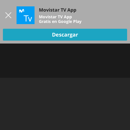
Iniciar sesión
Movistar TV App
B
Movistar TV App
Gratis en Google Play
Descargar