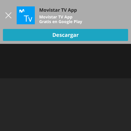
Iniciar sesión
Movistar TV App
B
Movistar TV App
Gratis en Google Play
Descargar