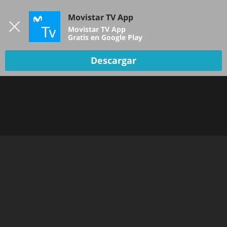
Iniciar sesión
Movistar TV App
B
Movistar TV App
Gratis en Google Play
Descargar