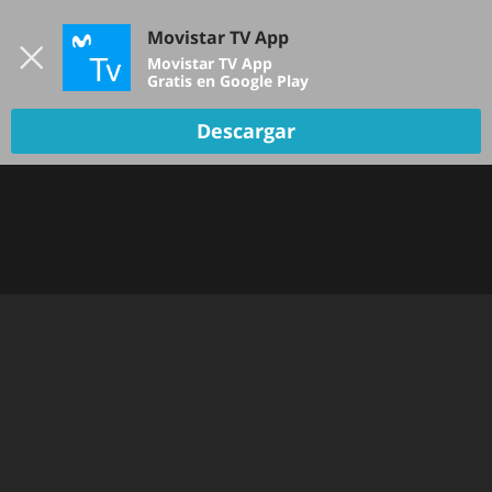
Iniciar sesión
Movistar TV App
B
Movistar TV App
Gratis en Google Play
Descargar