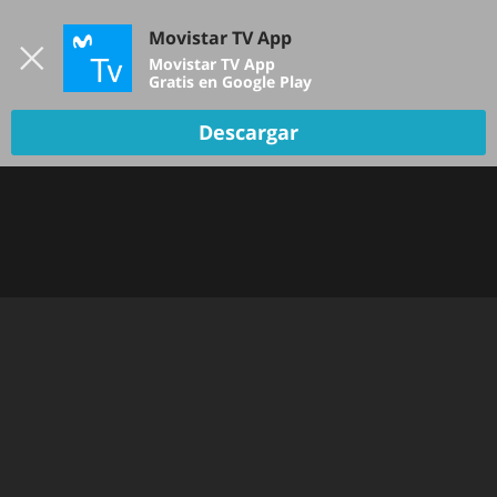
Iniciar sesión
Movistar TV App
B
Movistar TV App
Gratis en Google Play
TV EN VIVO
Descargar