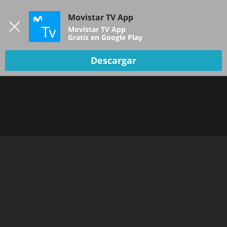
Iniciar sesión
Movistar TV App
B
Movistar TV App
Gratis en Google Play
Descargar