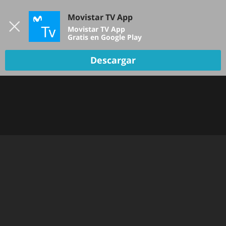
Iniciar sesión
Movistar TV App
B
Movistar TV App
Gratis en Google Play
Descargar