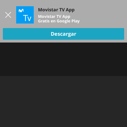
Iniciar sesión
Movistar TV App
B
Movistar TV App
Gratis en Google Play
Descargar