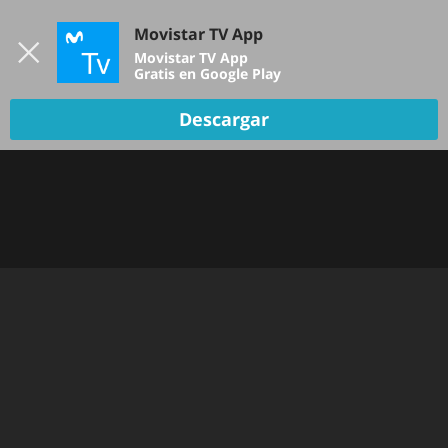
Iniciar sesión
Movistar TV App
B
Movistar TV App
Gratis en Google Play
Descargar