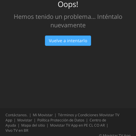
Oops!
Hemos tenido un problema... Inténtalo
nuevamente
Vuelve a intentarlo
Contáctanos.
Mi Movistar
Términos y Condiciones Movistar TV
App
Movistar
Política Protección de Datos
Centro de
Ayuda
Mapa del sitio
Movistar TV App en
PE
CL
CO
AR
Vivo TV en
BR
©
Movistar TV App