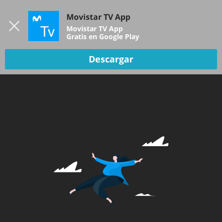
Iniciar sesión
Movistar TV App
B
Movistar TV App
Gratis en Google Play
TV EN VIVO
Descargar