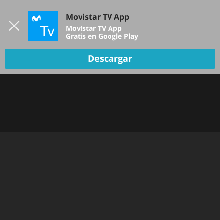
Iniciar sesión
Movistar TV App
B
Movistar TV App
Gratis en Google Play
Descargar