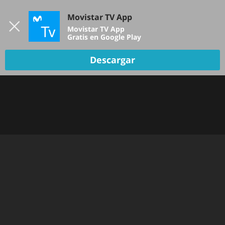
Iniciar sesión
Movistar TV App
B
Movistar TV App
Gratis en Google Play
TV EN VIVO
Descargar