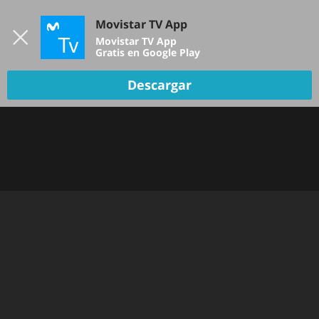
Iniciar sesión
Movistar TV App
B
Movistar TV App
Gratis en Google Play
TV EN VIVO
Descargar