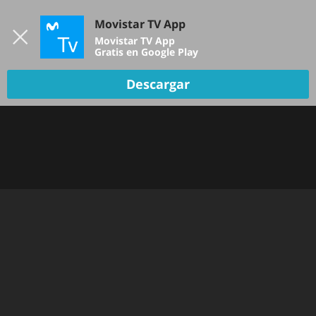
Iniciar sesión
Movistar TV App
B
Movistar TV App
Gratis en Google Play
Descargar