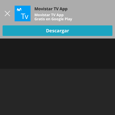
Iniciar sesión
Movistar TV App
B
Movistar TV App
Gratis en Google Play
Descargar