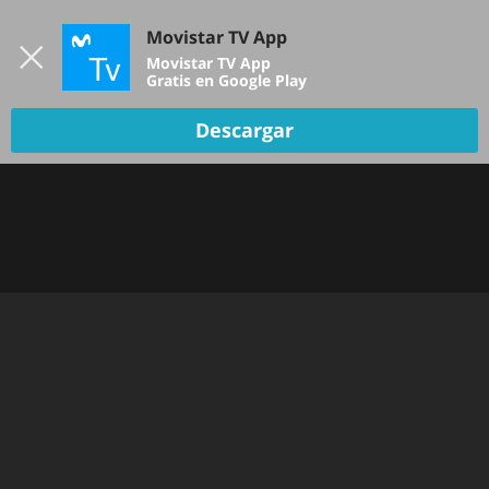
Iniciar sesión
Movistar TV App
B
Movistar TV App
Gratis en Google Play
TV EN VIVO
Descargar