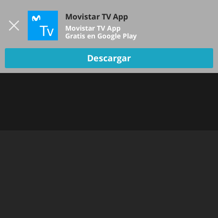
Iniciar sesión
Movistar TV App
B
Movistar TV App
Gratis en Google Play
Descargar