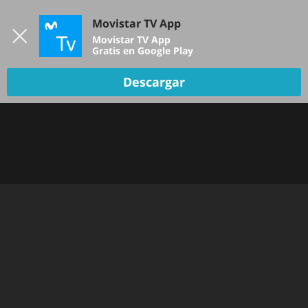
Iniciar sesión
Movistar TV App
B
Movistar TV App
Gratis en Google Play
Descargar