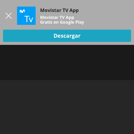
Iniciar sesión
Movistar TV App
B
Movistar TV App
Gratis en Google Play
Descargar