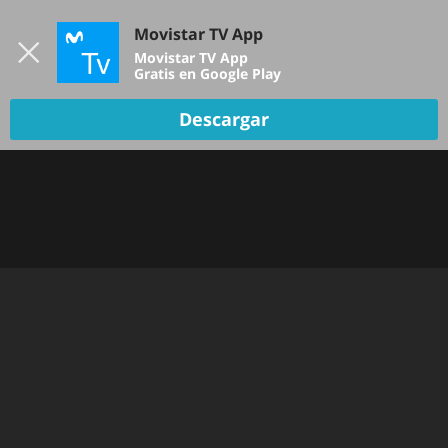
Iniciar sesión
Movistar TV App
B
Movistar TV App
Gratis en Google Play
TV EN VIVO
Descargar