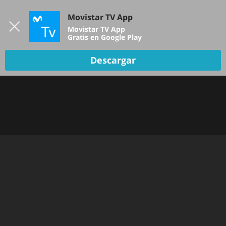
Iniciar sesión
Movistar TV App
B
Movistar TV App
Gratis en Google Play
Descargar