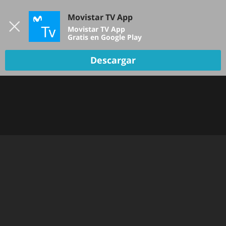
Iniciar sesión
Movistar TV App
B
Movistar TV App
Gratis en Google Play
Descargar