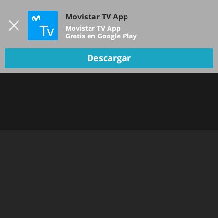
Iniciar sesión
Movistar TV App
B
Movistar TV App
Gratis en Google Play
DEPORTES
Descargar
NOTICIAS
PELÍCULAS Y SERIES
KIDS