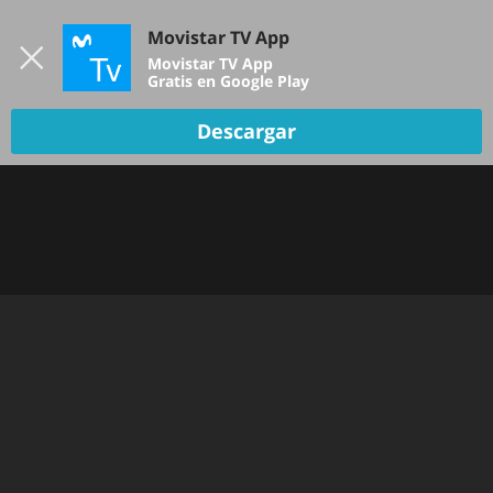
Iniciar sesión
Movistar TV App
B
Movistar TV App
Gratis en Google Play
Descargar