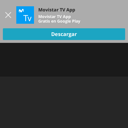
Iniciar sesión
Movistar TV App
B
Movistar TV App
Gratis en Google Play
DEPORTES
Descargar
NOTICIAS
PELÍCULAS Y SERIES
KIDS