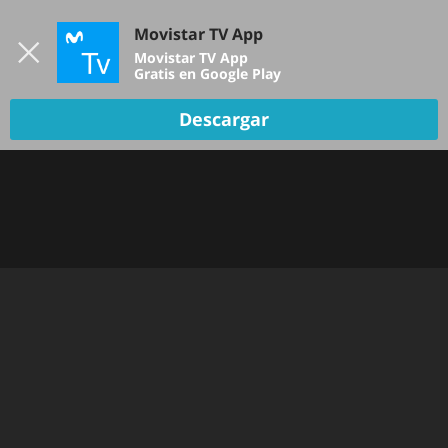
Iniciar sesión
Movistar TV App
B
Movistar TV App
Gratis en Google Play
Descargar