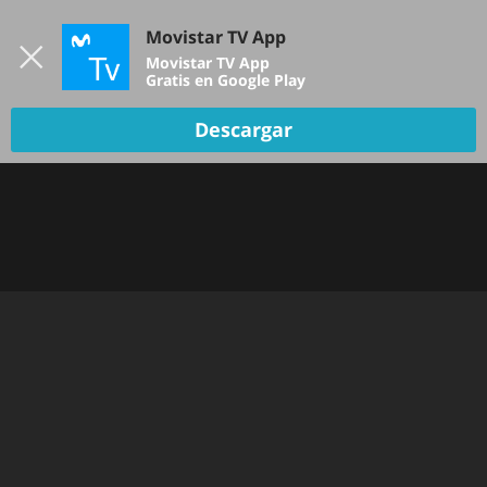
Iniciar sesión
Movistar TV App
B
Movistar TV App
Gratis en Google Play
TV EN VIVO
Descargar