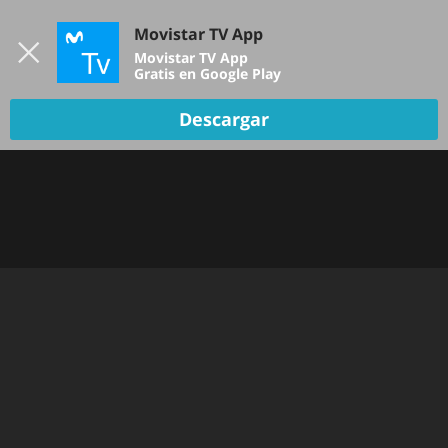
Iniciar sesión
Movistar TV App
B
Movistar TV App
Gratis en Google Play
Descargar