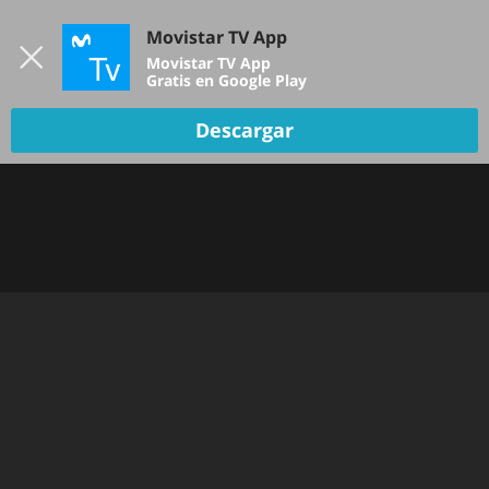
Iniciar sesión
Movistar TV App
B
Movistar TV App
Gratis en Google Play
Descargar