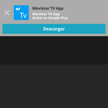
Iniciar sesión
Movistar TV App
B
Movistar TV App
Gratis en Google Play
Descargar