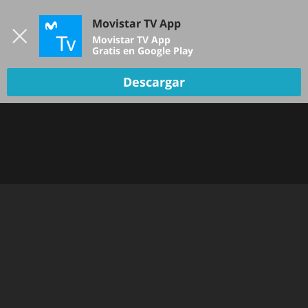
Iniciar sesión
Movistar TV App
B
Movistar TV App
Gratis en Google Play
TV EN VIVO
Descargar