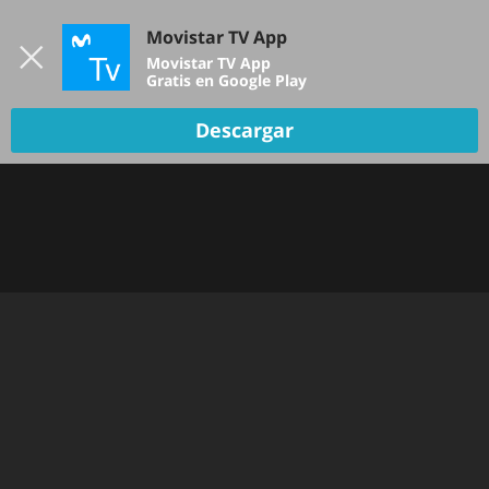
Iniciar sesión
Movistar TV App
B
Movistar TV App
Gratis en Google Play
Descargar