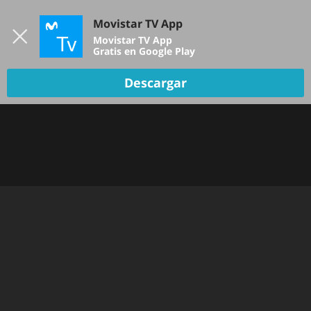
Iniciar sesión
Movistar TV App
B
Movistar TV App
Gratis en Google Play
TV EN VIVO
Descargar
Oops!
Hemos tenido un problema... Inténtalo