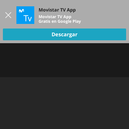
Iniciar sesión
Movistar TV App
B
Movistar TV App
Gratis en Google Play
TV EN VIVO
Descargar