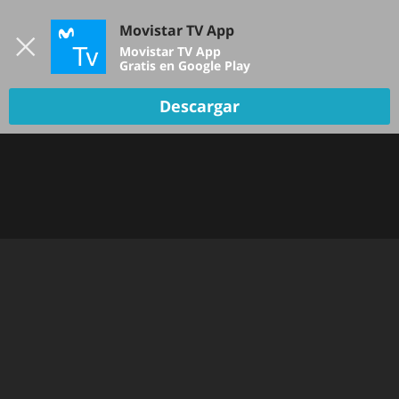
Iniciar sesión
Movistar TV App
B
Movistar TV App
Gratis en Google Play
TV EN VIVO
Descargar