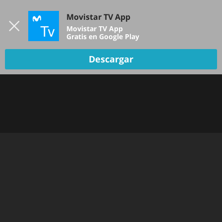
Iniciar sesión
Movistar TV App
B
Movistar TV App
Gratis en Google Play
Descargar