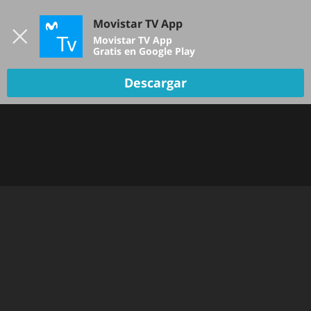
Iniciar sesión
Movistar TV App
B
Movistar TV App
Gratis en Google Play
Descargar