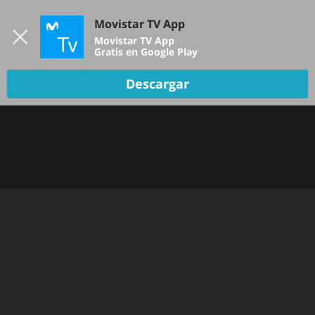
Iniciar sesión
Movistar TV App
B
Movistar TV App
Gratis en Google Play
Descargar