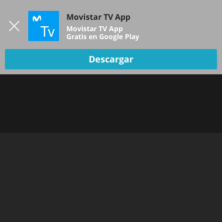
Iniciar sesión
Movistar TV App
B
Movistar TV App
Gratis en Google Play
Descargar