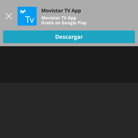
Iniciar sesión
Movistar TV App
B
Movistar TV App
Gratis en Google Play
Descargar