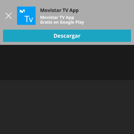
Iniciar sesión
Movistar TV App
B
Movistar TV App
Gratis en Google Play
TV EN VIVO
Descargar