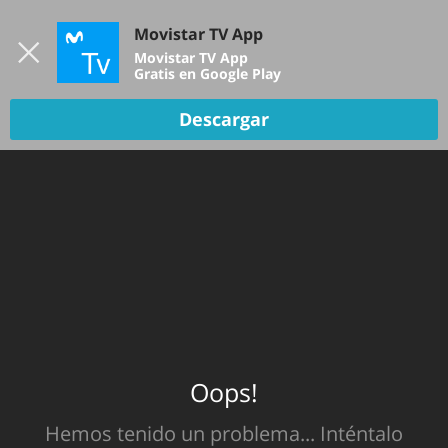
Iniciar sesión
Movistar TV App
B
Movistar TV App
Gratis en Google Play
TV EN VIVO
Descargar