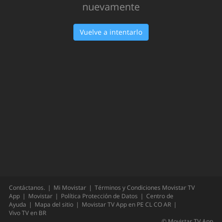
Oops!
Hemos tenido un problema... Inténtalo
nuevamente
Vuelve a intentarlo
Contáctanos.
Mi Movistar
Términos y Condiciones Movistar TV
App
Movistar
Política Protección de Datos
Centro de
Ayuda
Mapa del sitio
Movistar TV App en
PE
CL
CO
AR
Vivo TV en
BR
©
Movistar TV App