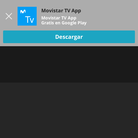
Iniciar sesión
Movistar TV App
B
Movistar TV App
Gratis en Google Play
Descargar