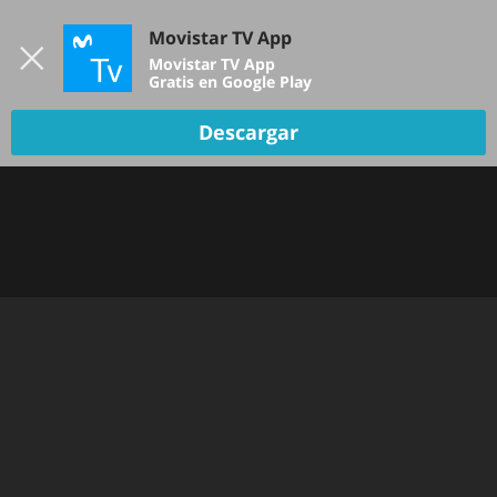
Iniciar sesión
Movistar TV App
B
Movistar TV App
Gratis en Google Play
Descargar