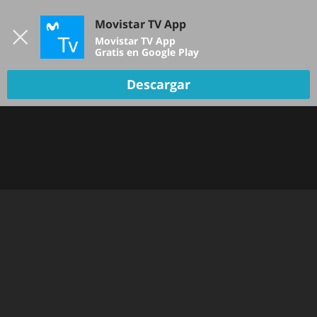
Iniciar sesión
Movistar TV App
B
Movistar TV App
Gratis en Google Play
Descargar