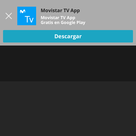
Iniciar sesión
Movistar TV App
B
Movistar TV App
Gratis en Google Play
TV EN VIVO
Descargar