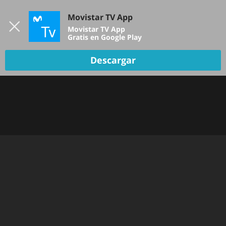
Iniciar sesión
Movistar TV App
B
Movistar TV App
Gratis en Google Play
Descargar