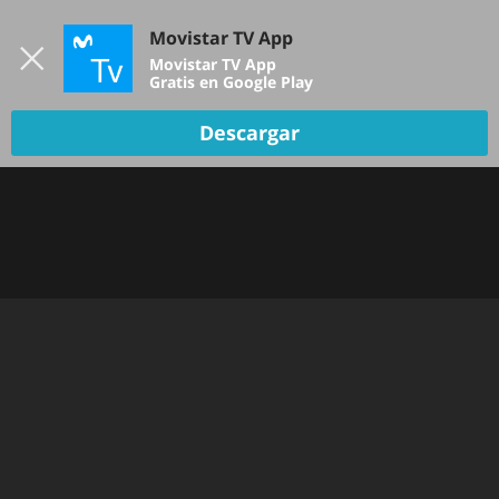
Iniciar sesión
Movistar TV App
B
Movistar TV App
Gratis en Google Play
Descargar