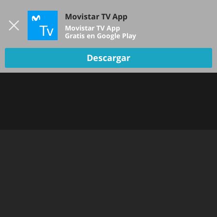
Iniciar sesión
Movistar TV App
B
Movistar TV App
Gratis en Google Play
Descargar